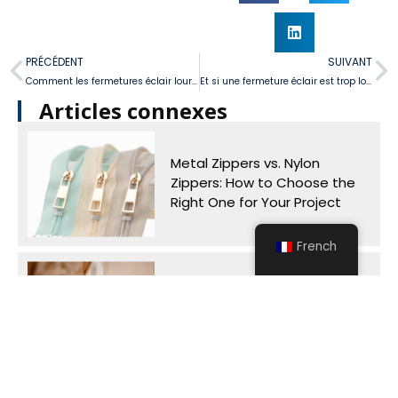
PRÉCÉDENT
SUIVANT
Comment les fermetures éclair lourdes protègent-elles votre tente contre les éléments?
Et si une fermeture éclair est trop longue ? Essayez ces Smart Zipper Coupe Fixes
Articles connexes
Metal Zippers vs. Nylon
Zippers: How to Choose the
Right One for Your Project
French
Invisible Zipper vs. Buttons:
Which Closure is Best for
Your Wedding Dress?