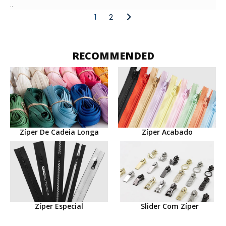
..
1
2
RECOMMENDED
Zíper De Cadeia Longa
Zíper Acabado
Zíper Especial
Slider Com Zíper