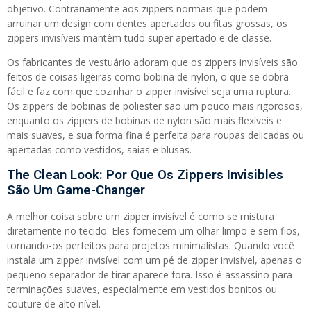
objetivo. Contrariamente aos zippers normais que podem
arruinar um design com dentes apertados ou fitas grossas, os
zippers invisíveis mantêm tudo super apertado e de classe.
Os fabricantes de vestuário adoram que os zippers invisíveis são
feitos de coisas ligeiras como bobina de nylon, o que se dobra
fácil e faz com que cozinhar o zipper invisível seja uma ruptura.
Os zippers de bobinas de poliester são um pouco mais rigorosos,
enquanto os zippers de bobinas de nylon são mais flexíveis e
mais suaves, e sua forma fina é perfeita para roupas delicadas ou
apertadas como vestidos, saias e blusas.
The Clean Look: Por Que Os Zippers Invisibles
São Um Game-Changer
A melhor coisa sobre um zipper invisível é como se mistura
diretamente no tecido. Eles fornecem um olhar limpo e sem fios,
tornando-os perfeitos para projetos minimalistas. Quando você
instala um zipper invisível com um pé de zipper invisível, apenas o
pequeno separador de tirar aparece fora. Isso é assassino para
terminações suaves, especialmente em vestidos bonitos ou
couture de alto nível.