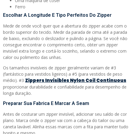
Uma máquina de coser
Ferro
Escolhar A Longitude E Tipo Perfeitos Do Zipper
Medir de onde você quer que a abertura do zipper acabe com o
bordo superior do tecido. Medir da parada de cima até a parada
de baixo, excluindo o deslizador e pulindo a página. Se você não
consegue encontrar o comprimento certo, obter um zipper
invisível extra longo e cortá-lo sozinho, selando o extremo com
calor ou polimento das unhas.
Os tamanhos invisíveis de zipper geralmente variam de #3
(fantástico para vestidos ligeiros) a #5 (para vestidos de peso
Zippers Invisibles Nylon Coil Continuous
médio). #3
proporcionar durabilidade e confiabilidade para desempenho de
longa duração.
Preparar Sua Fabrica E Marcar A Seam
Antes de costurar um zipper invisível, adicionar seu saldo de cor
plano. Marca onde o zipper vai com a cabeça do tailor ou uma
caneta lavável. Alinha essas marcas com a fita para manter tudo
bonito e mesmo.