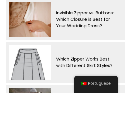
Invisible Zipper vs. Buttons:
Which Closure is Best for
Your Wedding Dress?
Which Zipper Works Best
with Different Skirt Styles?
Portuguese
Why Do Tent Zippers
Separate on Windy Days
and How Can We Prevent It?