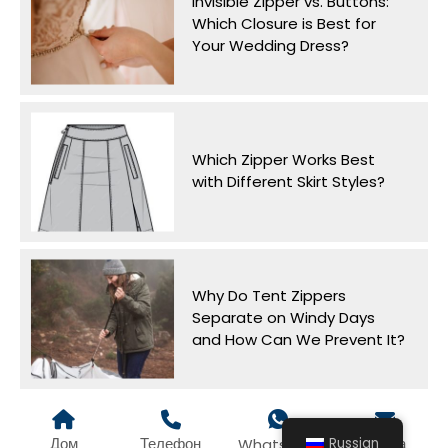
Invisible Zipper vs. Buttons:
Which Closure is Best for
Your Wedding Dress?
Which Zipper Works Best
with Different Skirt Styles?
Why Do Tent Zippers
Separate on Windy Days
and How Can We Prevent It?
Дом
Телефон
Почта
Whatsapp
Russian